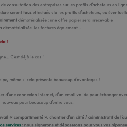
de consultation des entreprises sur les profils d’acheteurs en lign
édure seront
tous
effectués via les profils d’acheteurs, ou éventuel
airement
dématérialisée : une offre papier sera irrecevable
 dématérialisée. Les factures également…
la !
gne… C’est déjà le cas !
rincipe, même si cela présente beaucoup d’avantages !
r d’une connexion internet, d’un email valide pour échanger avec 
de nouveau pour beaucoup d’entre vous.
avail « compartimenté », chantier d’un côté / administratif de l’au
os services
: nous signerons et déposerons pour vous vos réponses