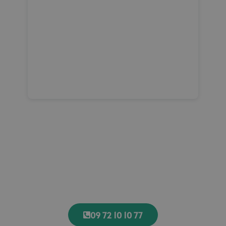
Constatez notre différence sur un simple appel téléphonique...
09 72 10 10 77