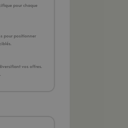
cifique pour chaque
ns pour positionner
iblés.
versifiant vos offres.
.