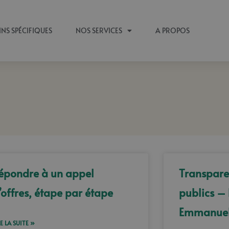
INS SPÉCIFIQUES
NOS SERVICES
A PROPOS
Page
Page
Page
Page
Page
épondre à un appel
Transpare
’offres, étape par étape
publics – 
Emmanuel
RE LA SUITE »